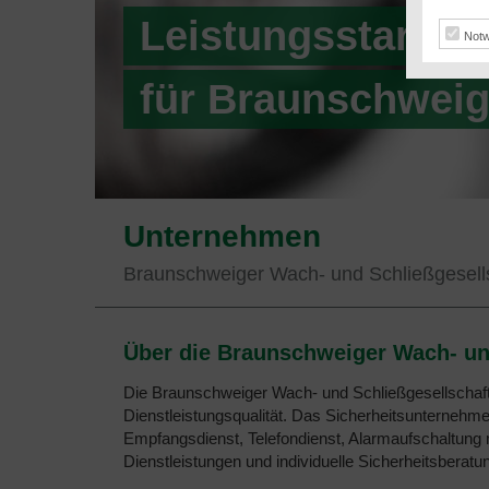
Leistungsstarker 
Notw
für Braunschweig
Unternehmen
Braunschweiger Wach- und Schließgesel
Über die Braunschweiger Wach- un
Die Braunschweiger Wach- und Schließgesellschaft
Dienstleistungsqualität. Das Sicherheitsunternehme
Empfangsdienst, Telefondienst, Alarmaufschaltung m
Dienstleistungen und individuelle Sicherheitsberatu