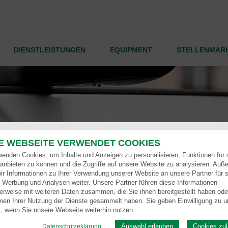
DIENSTLEISTUNGEN
EQUIPMENT
STELLENMAR
E WEBSEITE VERWENDET COOKIES
wenden Cookies, um Inhalte und Anzeigen zu personalisieren, Funktionen für 
anbieten zu können und die Zugriffe auf unsere Website zu analysieren. Auß
ir Informationen zu Ihrer Verwendung unserer Website an unsere Partner für s
 Werbung und Analysen weiter. Unsere Partner führen diese Informationen
erweise mit weiteren Daten zusammen, die Sie ihnen bereitgestellt haben oder
en Ihrer Nutzung der Dienste gesammelt haben. Sie geben Einwilligung zu u
, wenn Sie unsere Webseite weiterhin nutzen.
Auswahl erlauben
Cookies zu
Datenschutzeklärung