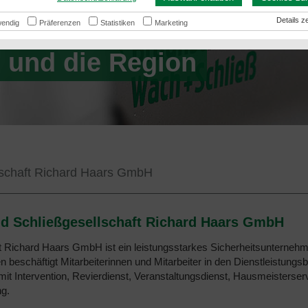
Sicherheitsdienst
Details
endig
Präferenzen
Statistiken
Marketing
 und die Region
lschaft Richard Haars GmbH
d Schließgesellschaft Richard Haars GmbH
 Richard Haars GmbH ist ein leistungsstarkes Sicherheitsunternehm
n beschäftigt Mitarbeiterinnen und Mitarbeiter in den Dienstleistung
it Intervention, Revierdienst, Veranstaltungsdienst, Hausmeisterser
ng.