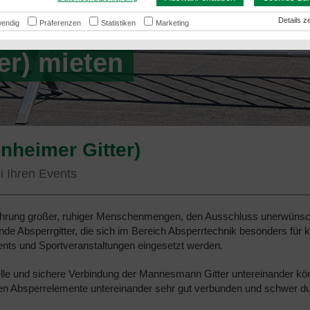
er
Details
endig
Präferenzen
Statistiken
Marketing
er) mieten
heimer Gitter)
ei Ihren Events
Führung großer, ruhiger Menschenmengen, den Ausschluss unerwünsc
de Absperrgitter, die sich im Bereich Absperrtechnik besonders für k
Events und Sportveranstaltungen eingesetzt werden.
le und sichere Verbindung der Mannesmann Gitter untereinander kön
en Absperrelemente untereinander sehr gut verbunden und schwer d