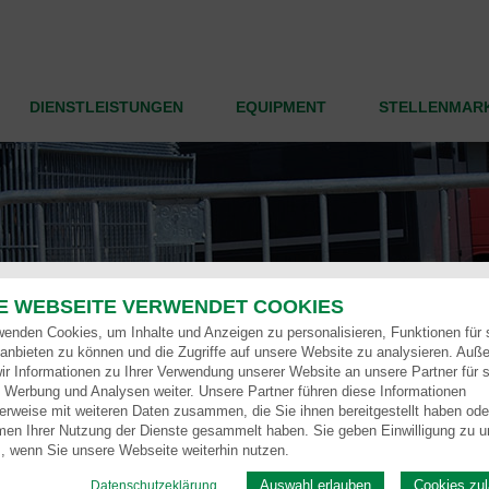
DIENSTLEISTUNGEN
EQUIPMENT
STELLENMAR
E WEBSEITE VERWENDET COOKIES
wenden Cookies, um Inhalte und Anzeigen zu personalisieren, Funktionen für 
anbieten zu können und die Zugriffe auf unsere Website zu analysieren. Auß
ir Informationen zu Ihrer Verwendung unserer Website an unsere Partner für s
 Werbung und Analysen weiter. Unsere Partner führen diese Informationen
erweise mit weiteren Daten zusammen, die Sie ihnen bereitgestellt haben oder
en Ihrer Nutzung der Dienste gesammelt haben. Sie geben Einwilligung zu u
, wenn Sie unsere Webseite weiterhin nutzen.
Auswahl erlauben
Cookies zu
Datenschutzeklärung