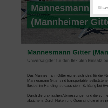
Mannesmann Gitt
Notw
(Mannheimer Gitt
Mannesmann Gitter (Mann
Universalgitter für den flexiblen Einsatz b
Das Mannesmann Gitter eignet sich ideal für die 
Mannesmann Gitter sind transportable, selbststehen
flexibel im Handling, so dass sie z. B. häufig bei 
Durch die praktischen Abmessungen und die schnel
absichern. Durch Haken und Ösen sind die einzeln