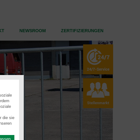
KT
NEWSROOM
ZERTIFIZIERUNGEN
soziale
erdem
oziale
 die sie
nseren
lassen