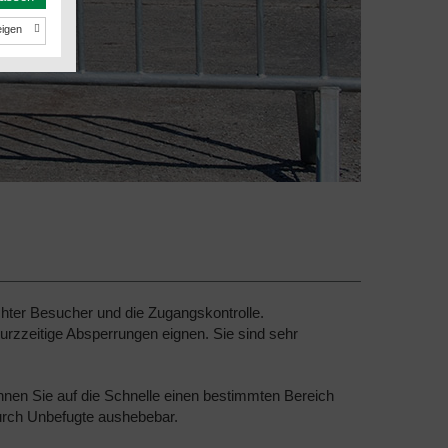
hter Besucher und die Zugangskontrolle.
urzzeitige Absperrungen eignen. Sie sind sehr
nen Sie auf die Schnelle einen bestimmten Bereich
urch Unbefugte aushebebar.