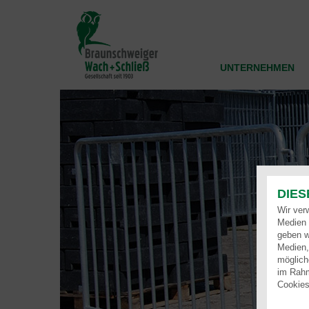
Direkt
zum
Inhalt
UNTERNEHMEN
DIES
Wir ver
Medien 
geben w
Medien,
möglich
im Rahm
Cookies