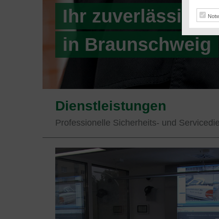
Ihr zuverlässiger
Notw
in Braunschweig
Dienstleistungen
Professionelle Sicherheits- und Servicedi