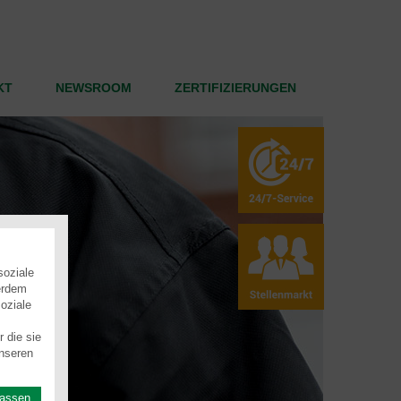
KT
NEWSROOM
ZERTIFIZIERUNGEN
soziale
erdem
oziale
 die sie
nseren
lassen