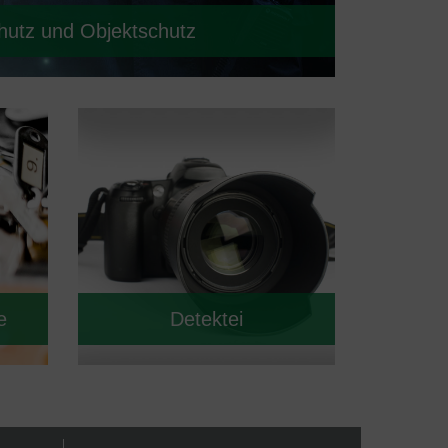
utz und Objektschutz
e
Detektei