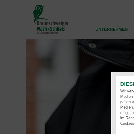
Direkt
zum
Inhalt
UNTERNEHMEN
DIES
Wir ver
Medien 
geben w
Medien,
möglich
im Rahm
Cookies