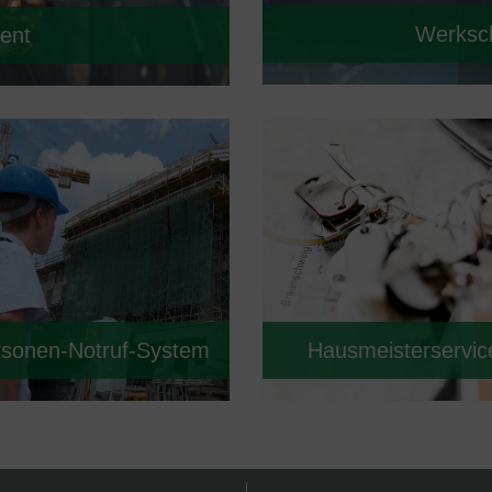
Werksch
ent
rsonen-Notruf-System
Hausmeisterservic