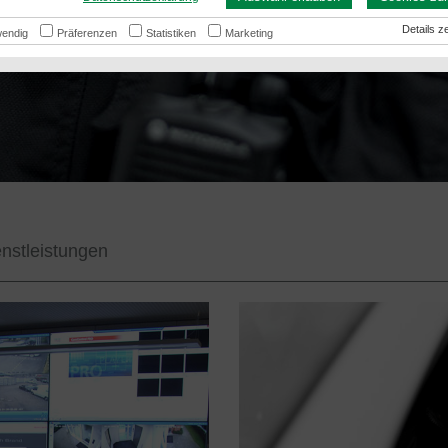
 Sicherheitsdienst
Details
endig
Präferenzen
Statistiken
Marketing
enstleistungen