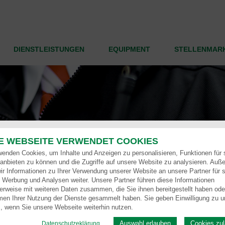
DIENSTLEISTUNGEN
EQUIPMENT
STELLENMAR
E WEBSEITE VERWENDET COOKIES
wenden Cookies, um Inhalte und Anzeigen zu personalisieren, Funktionen für 
anbieten zu können und die Zugriffe auf unsere Website zu analysieren. Auß
ir Informationen zu Ihrer Verwendung unserer Website an unsere Partner für s
 Werbung und Analysen weiter. Unsere Partner führen diese Informationen
erweise mit weiteren Daten zusammen, die Sie ihnen bereitgestellt haben oder
en Ihrer Nutzung der Dienste gesammelt haben. Sie geben Einwilligung zu u
, wenn Sie unsere Webseite weiterhin nutzen.
Auswahl erlauben
Cookies zu
Datenschutzeklärung